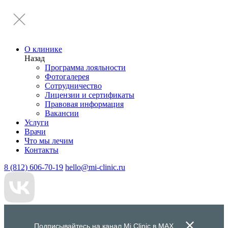
О клинике
Назад
Программа лояльности
Фотогалерея
Сотрудничество
Лицензии и сертификаты
Правовая информация
Вакансии
Услуги
Врачи
Что мы лечим
Контакты
8 (812) 606-70-19
hello@mi-clinic.ru
Подписывайтесь на канал Mi Clinic в
MAX