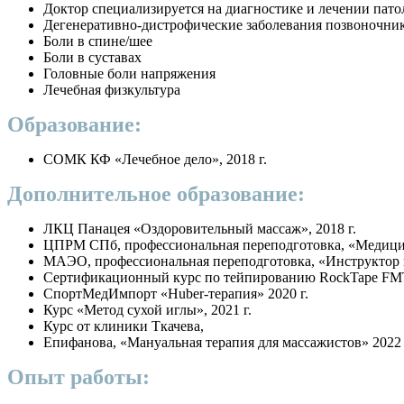
Доктор специализируется на диагностике и лечении пато
Дегенеративно-дистрофические заболевания позвоночни
Боли в спине/шее
Боли в суставах
Головные боли напряжения
Лечебная физкультура
Образование:
СОМК КФ «Лечебное дело», 2018 г.
Дополнительное образование:
ЛКЦ Панацея «Оздоровительный массаж», 2018 г.
ЦПРМ СПб, профессиональная переподготовка, «Медицин
МАЭО, профессиональная переподготовка, «Инструктор п
Сертификационный курс по тейпированию RockTape FMT B
СпортМедИмпорт «Huber-терапия» 2020 г.
Курс «Метод сухой иглы», 2021 г.
Курс от клиники Ткачева,
Епифанова, «Мануальная терапия для массажистов» 2022 
Опыт работы: