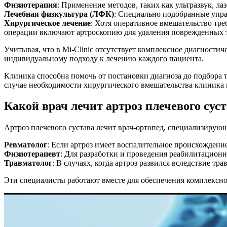
Физиотерапия
: Применение методов, таких как ультразвук, л
Лечебная физкультура (ЛФК)
: Специально подобранные упра
Хирургическое лечение
: Хотя оперативное вмешательство тре
операции включают артроскопию для удаления поврежденных т
Учитывая, что в Mi-Clinic отсутствует комплексное диагности
индивидуальному подходу к лечению каждого пациента.
Клиника способна помочь от постановки диагноза до подбора 
случае необходимости хирургического вмешательства клиника 
Какой врач лечит артроз плечевого сус
Артроз плечевого сустава лечит врач-ортопед, специализирующ
Ревматолог
: Если артроз имеет воспалительное происхождени
Физиотерапевт
: Для разработки и проведения реабилитацио
Травматолог
: В случаях, когда артроз развился вследствие тр
Эти специалисты работают вместе для обеспечения комплексног