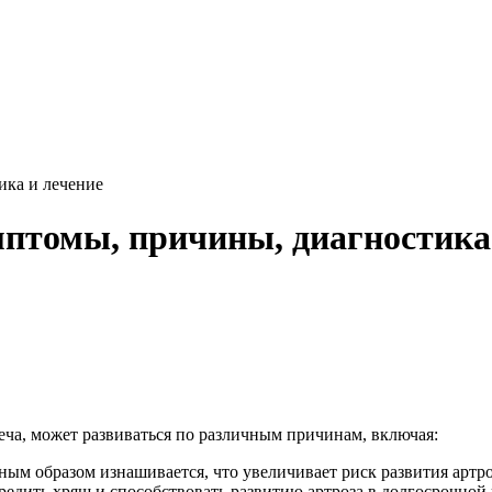
ика и лечение
мптомы, причины, диагностика
леча, может развиваться по различным причинам, включая:
нным образом изнашивается, что увеличивает риск развития артро
редить хрящ и способствовать развитию артроза в долгосрочной 