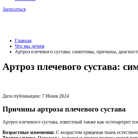
Записаться
Главная
Что мы лечим
Артроз плечевого сустава: симптомы, причины, диагност
Артроз плечевого сустава: си
Дата публикации: 7 Июня 2024
Причины артроза плечевого сустава
Артроз плечевого сустава, известный также как остеоартрит п
Возрастные изменения
: С возрастом хрящевая ткань естестве
Травмы плеча
: Переломы, вывихи и другие травмы могут пов