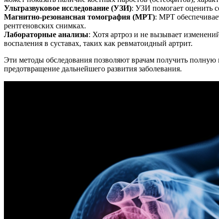
Ультразвуковое исследование (УЗИ)
: УЗИ помогает оценить с
Магнитно-резонансная томография (МРТ)
: МРТ обеспечивае
рентгеновских снимках.
Лабораторные анализы
: Хотя артроз и не вызывает изменен
воспаления в суставах, таких как ревматоидный артрит.
Эти методы обследования позволяют врачам получить полную к
предотвращение дальнейшего развития заболевания.