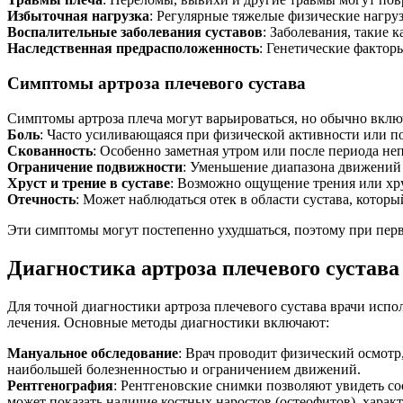
Избыточная нагрузка
: Регулярные тяжелые физические нагру
Воспалительные заболевания суставов
: Заболевания, такие 
Наследственная предрасположенность
: Генетические факторы
Симптомы артроза плечевого сустава
Симптомы артроза плеча могут варьироваться, но обычно вкл
Боль
: Часто усиливающаяся при физической активности или по
Скованность
: Особенно заметная утром или после периода н
Ограничение подвижности
: Уменьшение диапазона движений 
Хруст и трение в суставе
: Возможно ощущение трения или хр
Отечность
: Может наблюдаться отек в области сустава, котор
Эти симптомы могут постепенно ухудшаться, поэтому при первы
Диагностика артроза плечевого сустава
Для точной диагностики артроза плечевого сустава врачи исп
лечения. Основные методы диагностики включают:
Мануальное обследование
: Врач проводит физический осмотр,
наибольшей болезненностью и ограничением движений.
Рентгенография
: Рентгеновские снимки позволяют увидеть со
может показать наличие костных наростов (остеофитов), характ