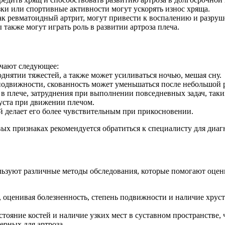
зки или спортивные активности могут ускорять износ хряща.
как ревматоидный артрит, могут привести к воспалению и разру
 также могут играть роль в развитии артроза плеча.
ючают следующее:
днятии тяжестей, а также может усиливаться ночью, мешая сну.
еподвижности, скованность может уменьшаться после небольшой 
в плече, затруднения при выполнении повседневных задач, таки
уста при движении плечом.
ый делает его более чувствительным при прикосновении.
х признаках рекомендуется обратиться к специалисту для диагн
ользуют различные методы обследования, которые помогают оцен
 оценивая болезненность, степень подвижности и наличие хруста
стояние костей и наличие узких мест в суставном пространстве,
ерных для артроза.