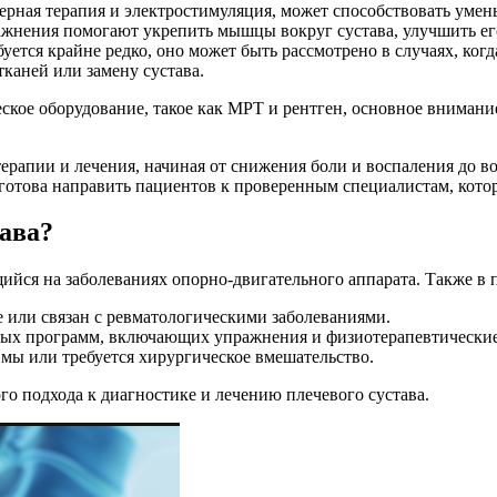
азерная терапия и электростимуляция, может способствовать ум
жнения помогают укрепить мышцы вокруг сустава, улучшить его
буется крайне редко, оно может быть рассмотрено в случаях, ко
каней или замену сустава.
ческое оборудование, такое как МРТ и рентген, основное внимани
терапии и лечения, начиная от снижения боли и воспаления до 
готова направить пациентов к проверенным специалистам, кото
тава?
ийся на заболеваниях опорно-двигательного аппарата. Также в п
е или связан с ревматологическими заболеваниями.
нных программ, включающих упражнения и физиотерапевтически
авмы или требуется хирургическое вмешательство.
о подхода к диагностике и лечению плечевого сустава.