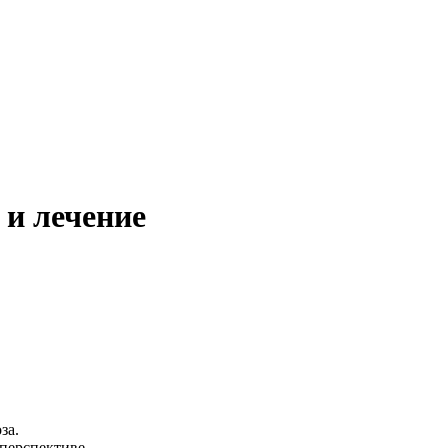
 и лечение
за.
перспективе.